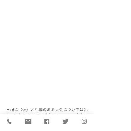
日程に（仮）と記載のある大会については出
店の有無または日程が確定していない大会と
。
なります
​変更があり次第更新いたします。